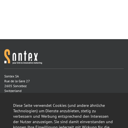
Sontex SA
Rue de la Gare 27
2605 Sonceboz
Switzerland
Tel. +41 32 488 30 00
Diese Seite verwendet Cookies (und andere ähnliche
Technologien) um Dienste anzubieten, stetig zu
sontex@sontex.ch
verbessern und Werbung entsprechend den Interessen
der Nutzer anzuzeigen. Sie sind damit einverstanden und
Map >
können Ihre Einwilligung jederzeit mit Wirkung für die